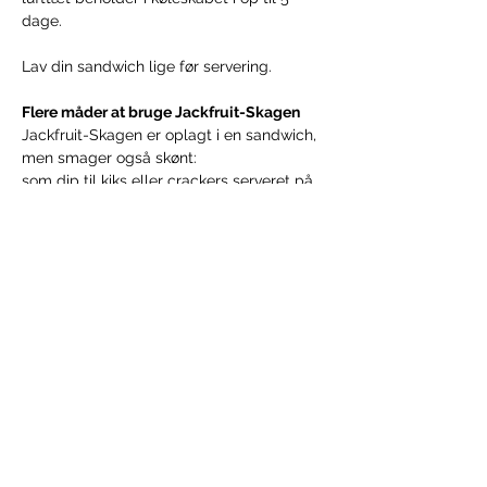
dage.
Lav din sandwich lige før servering.
Flere måder at bruge Jackfruit-Skagen
Jackfruit-Skagen er oplagt i en sandwich, 
men smager også skønt:
som dip til kiks eller crackers serveret på 
salatblade som små wraps.
Tip: mere protein
For et højere proteinindhold kan du bruge 
50 % jackfruit og 50 % moste kikærter i 
opskriften. Det giver en smag og 
konsistens, der minder endnu mere om et 
plantebaseret tunfyld.
Forrige
Næste