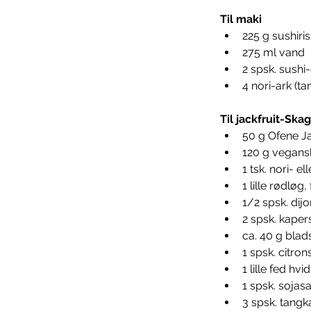
Til maki
225 g sushiris
275 ml vand
2 spsk. sushi
4 nori-ark (t
Til jackfruit-Ska
50 g Ofene Ja
120 g vegan
1 tsk. nori- e
1 lille rødløg,
1/2 spsk. di
2 spsk. kaper
ca. 40 g blads
1 spsk. citron
1 lille fed hvi
1 spsk. sojas
3 spsk. tangk