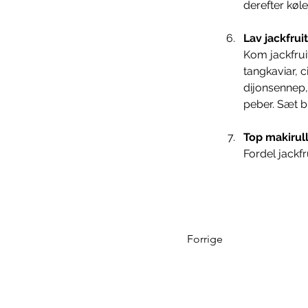
derefter køle 
Lav jackfru
Kom jackfruit
tangkaviar, c
dijonsennep,
peber. Sæt bl
Top makirul
Fordel jackf
Forrige