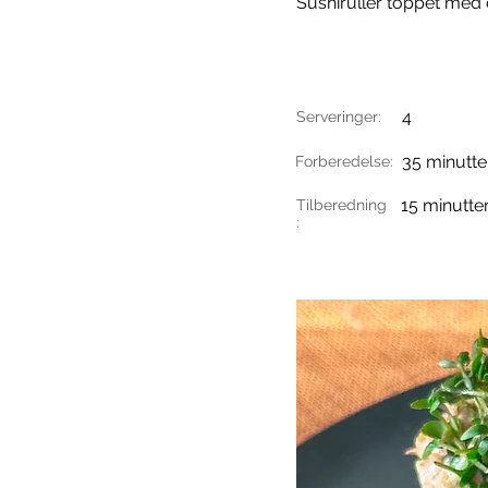
Sushiruller toppet med 
4
Serveringer:
35 minutte
Forberedelse:
15 minutte
Tilberedning
: