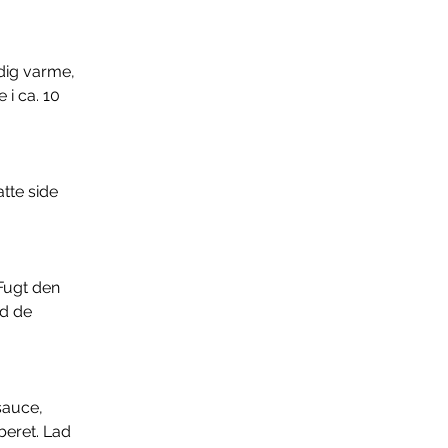
dig varme, 
i ca. 10 
tte side 
Fugt den 
ed de 
auce, 
beret. Lad 