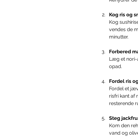
Kog ris og s
Kog sushiris
vendes de med
minutter.
Forbered ma
Læg et nori-
opad.
Fordel ris o
Fordel et jæv
risfri kant a
resterende r
Steg jackfru
Kom den reh
vand og olive