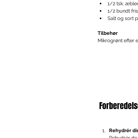
1/2 tsk. æble
1/2 bundt fris
Salt og sort 
Tilbehør
Mikrogrønt efter 
Forberedels
Rehydrér di
Rehydrér de s