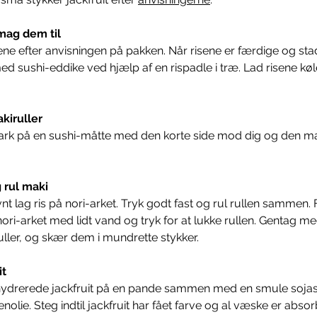
mag dem til
ene efter anvisningen på pakken. Når risene er færdige og sta
 sushi-eddike ved hjælp af en rispadle i træ. Lad risene køle 
kiruller
ark på en sushi-måtte med den korte side mod dig og den ma
g rul maki
nt lag ris på nori-arket. Tryk godt fast og rul rullen sammen. 
f nori-arket med lidt vand og tryk for at lukke rullen. Gentag m
uller, og skær dem i mundrette stykker.
it
ydrerede jackfruit på en pande sammen med en smule sojas
nolie. Steg indtil jackfruit har fået farve og al væske er absor