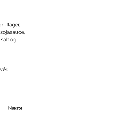
i-flager, 
, sojasauce, 
salt og 
vér.
Næste