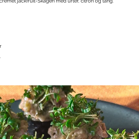
cremet jackfruit-Skagen med urter, citron og tang.
r
r