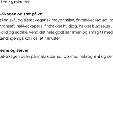
i ca. 15 minutter.
it-Skagen og sæt på køl
 i en skål og tilsæt vegansk mayonnaise, finthakket rødløg, nor
itronsaft, hakket kapers, finthakket hvidløg, hakket bladselleri
 dild og eddike. Vend det hele godt sammen og smag til med 
andingen på køl i ca. 15 minutter.
lerne og servér
ruit-Skagen oven på makirullerne. Top med mikrogrønt og ser