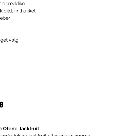
cidereddike
k dild, finthakket
peber
eget valg
e
n Ofene Jackfruit
må stykker jackfruit efter 
anvisningerne
. 