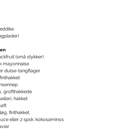
-eddike
angplader)
gen
ckfruit (små stykker)
sk mayonnaise
ller dulse-tangflager
 finthakket
jonsennep
s, grofthakkede
elleri, hakket
saft
dløg, finthakket
auce eller 2 spsk. kokosaminos
aviar