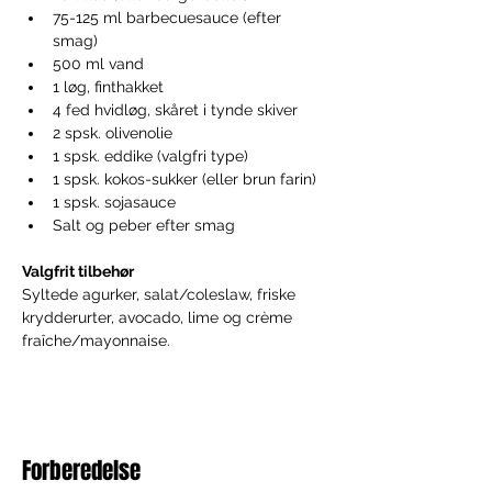
75-125 ml barbecuesauce (efter 
smag) 
500 ml vand 
1 løg, finthakket 
4 fed hvidløg, skåret i tynde skiver 
2 spsk. olivenolie 
1 spsk. eddike (valgfri type) 
1 spsk. kokos-sukker (eller brun farin) 
1 spsk. sojasauce 
Salt og peber efter smag
Valgfrit tilbehør 
Syltede agurker, salat/coleslaw, friske 
krydderurter, avocado, lime og crème 
fraîche/mayonnaise.
Forberedelse