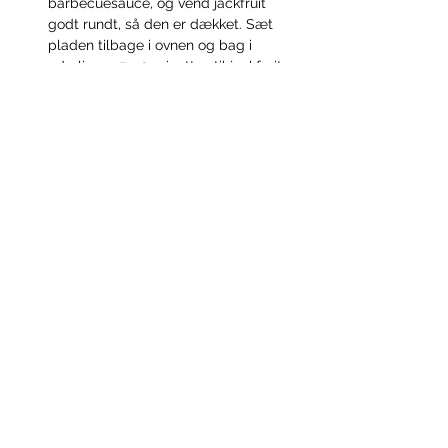
barbecuesauce, og vend jackfruit 
godt rundt, så den er dækket. Sæt 
pladen tilbage i ovnen og bag i 
yderligere 7–10 minutter, til jackfruit 
er gylden, let karamelliseret og har 
fået en smule sprøde kanter. Hvis du 
vil, kan du tilsætte mere 
barbecuesauce efter smag. 
Anret og servér 
Pulled jackfruit smager skønt i boller, 
wraps, tacos eller burgere. Servér 
med salat eller coleslaw, mayonnaise 
eller crème fraîche, friske 
krydderurter, skiver af avocado, lime, 
tyndtskåret løg og syltede agurker 
som prikken over i’et
Du kan downloade og gemme opskriften 
som pdf her: