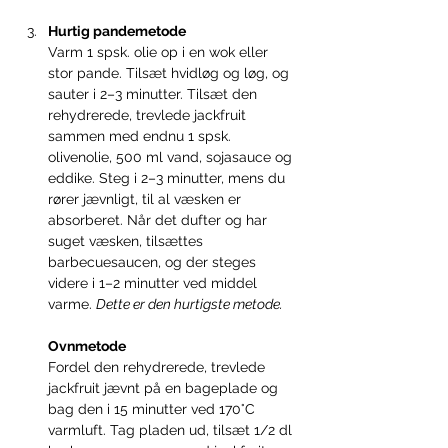
Hurtig pandemetode
Varm 1 spsk. olie op i en wok eller 
stor pande. Tilsæt hvidløg og løg, og 
sauter i 2–3 minutter. Tilsæt den 
rehydrerede, trevlede jackfruit 
sammen med endnu 1 spsk. 
olivenolie, 500 ml vand, sojasauce og 
eddike. Steg i 2–3 minutter, mens du 
rører jævnligt, til al væsken er 
absorberet. Når det dufter og har 
suget væsken, tilsættes 
barbecuesaucen, og der steges 
videre i 1–2 minutter ved middel 
varme. 
Dette er den hurtigste metode.
Ovnmetode 
Fordel den rehydrerede, trevlede 
jackfruit jævnt på en bageplade og 
bag den i 15 minutter ved 170°C 
varmluft. Tag pladen ud, tilsæt 1/2 dl 