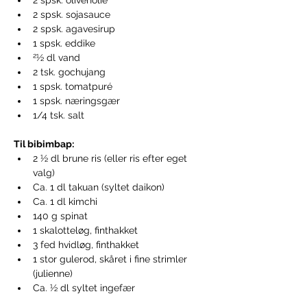
2 spsk. olivenolie
2 spsk. sojasauce
2 spsk. agavesirup
1 spsk. eddike
21⁄2 dl vand
2 tsk. gochujang
1 spsk. tomatpuré
1 spsk. næringsgær
1/4 tsk. salt
Til bibimbap:
2 1⁄2 dl brune ris (eller ris efter eget 
valg)
Ca. 1 dl takuan (syltet daikon)
Ca. 1 dl kimchi
140 g spinat
1 skalotteløg, finthakket
3 fed hvidløg, finthakket
1 stor gulerod, skåret i fine strimler 
(julienne)
Ca. 1⁄2 dl syltet ingefær