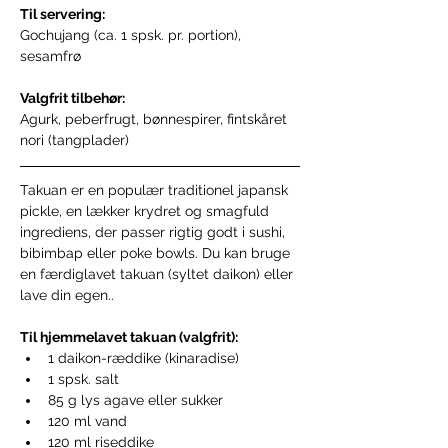
Til servering:
Gochujang (ca. 1 spsk. pr. portion), 
sesamfrø
Valgfrit tilbehør:
Agurk, peberfrugt, bønnespirer, fintskåret 
nori (tangplader)
Takuan er en populær traditionel japansk 
pickle, en lækker krydret og smagfuld 
ingrediens, der passer rigtig godt i sushi, 
bibimbap eller poke bowls. Du kan bruge 
en færdiglavet takuan (syltet daikon) eller 
lave din egen..
Til hjemmelavet takuan (valgfrit): 
1 daikon-ræddike (kinaradise)
1 spsk. salt
85 g lys agave eller sukker
120 ml vand
120 ml riseddike