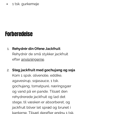
1 tsk. gurkemeje
Forberedelse
Rehydrér din Ofene Jackfruit
Rehydrér de små stykker jackfruit 
efter 
anvisningerne
. 
Steg jackfruit med gochujang og soja
Kom 1 spsk. olivenolie, eddike, 
agavesirup, sojasauce, 1 tsk. 
gochujang, tomatpuré, næringsgær 
og vand på en pande. Tilsæt den 
rehydrerede jackfruit og lad det 
stege, til væsken er absorberet, og 
jackfruit bliver let sprød og brunet i 
kanterne. Tilsæt derefter endnu 1 tsk. 