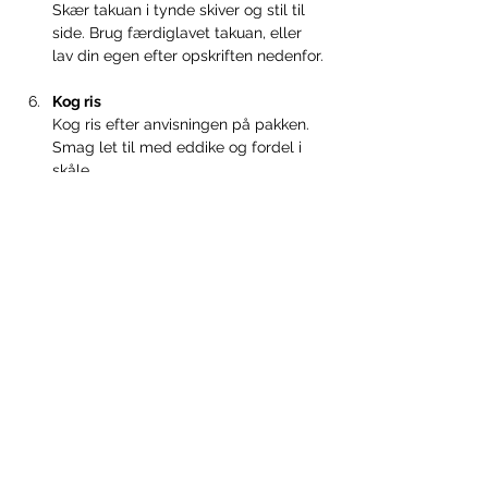
Skær takuan i tynde skiver og stil til 
side. Brug færdiglavet takuan, eller 
lav din egen efter opskriften nedenfor.
Kog ris
Kog ris efter anvisningen på pakken. 
Smag let til med eddike og fordel i 
skåle.
Anret bibimbap og servér
Fordel alle de forberedte grøntsager, 
spinat, takuan, gulerod, kimchi, syltet 
ingefær (og evt. det valgfrie tilbehør) 
samt den stegte jackfruit i skålene. 
Drys med sesamfrø og tilsæt lidt 
ekstra gochujang (ca. 1 spsk. hver). 
Servér.
Sådan laver du din egen takuan: